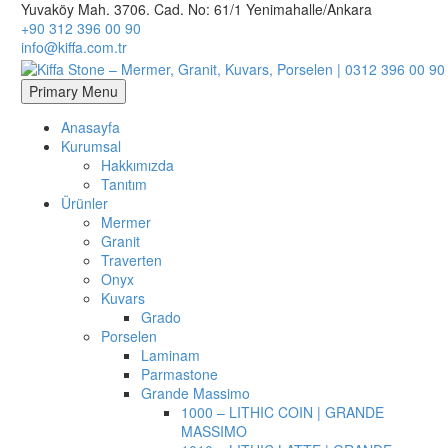
Yuvaköy Mah. 3706. Cad. No: 61/1 Yenimahalle/Ankara
+90 312 396 00 90
info@kiffa.com.tr
Primary Menu
Anasayfa
Kurumsal
Hakkımızda
Tanıtım
Ürünler
Mermer
Granit
Traverten
Onyx
Kuvars
Grado
Porselen
Laminam
Parmastone
Grande Massimo
1000 – LITHIC COIN | GRANDE
MASSIMO