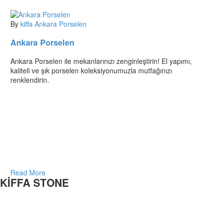
By
kiffa
Ankara Porselen
Ankara Porselen
Ankara Porselen ile mekanlarınızı zenginleştirin! El yapımı,
kaliteli ve şık porselen koleksiyonumuzla mutfağınızı
renklendirin.
Read More
KİFFA STONE
Doğanın en saf hediyesi olan mermeri, yaşam alanlarınızdaki konforu
ve şıklığı artırmak için en kaliteli ürünlerle sizlere hizmet vermekteyiz.