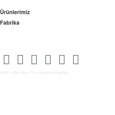
Bizimle ile iletişime geçerek bu eşsiz ürünleri evinize dahil edin..
Ürünlerimiz
Fabrika
Adres: Yuvaköy Mahallesi 3708 Cad. No:20 M/N Yenimahalle – Ankara
Telefon: +90 (312) 350 2050
©2021 Kiffa Stone Tüm Haklarımız Saklıdır.