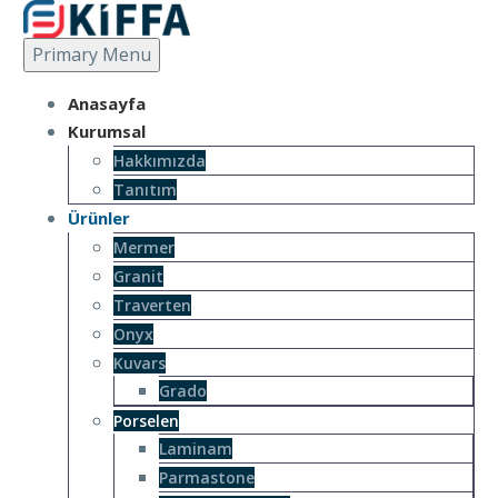
Primary Menu
Anasayfa
Kurumsal
Hakkımızda
Tanıtım
Ürünler
Mermer
Granit
Traverten
Onyx
Kuvars
Grado
Porselen
Laminam
Parmastone