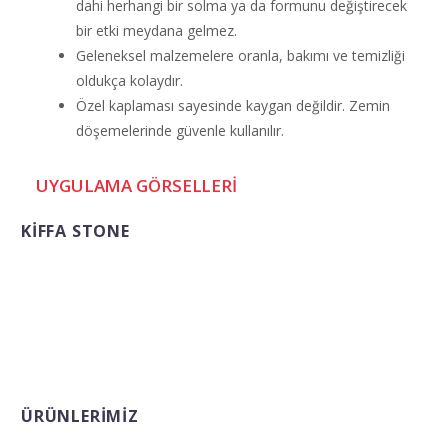
dahi herhangi bir solma ya da formunu değiştirecek
bir etki meydana gelmez.
Geleneksel malzemelere oranla, bakımı ve temizliği
oldukça kolaydır.
Özel kaplaması sayesinde kaygan değildir. Zemin
döşemelerinde güvenle kullanılır.
UYGULAMA GÖRSELLERİ
KİFFA STONE
Doğanın en saf hediyesi olan mermeri, yaşam
alanlarınızdaki konforu ve şıklığı artırmak için en
kaliteli ürünlerle sizlere hizmet vermekteyiz.
Bizimle ile iletişime geçerek bu eşsiz ürünleri
evinize dahil edin..
ÜRÜNLERIMIZ