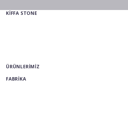
KİFFA STONE
Doğanın en saf hediyesi olan mermeri, yaşam
alanlarınızdaki konforu ve şıklığı artırmak için en
kaliteli ürünlerle sizlere hizmet vermekteyiz.
Bizimle ile iletişime geçerek bu eşsiz ürünleri
evinize dahil edin..
ÜRÜNLERIMIZ
FABRIKA
Adres: Yuvaköy Mahallesi 3708 Cad. No:20 M/N
Yenimahalle – Ankara
Telefon: +90 (312) 350 2050
Facebook
Twitter
Instagram
Telegram
Whatsapp
Youtube