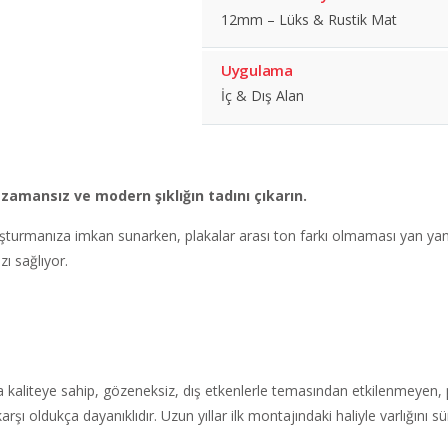
12mm – Lüks & Rustik Mat
Uygulama
İç & Dış Alan
zamansız ve modern şıklığın tadını çıkarın.
şturmanıza imkan sunarken, plakalar arası ton farkı olmaması yan yana
ı sağlıyor.
ltra kaliteye sahip, gözeneksiz, dış etkenlerle temasından etkilenmeye
arşı oldukça dayanıklıdır. Uzun yıllar ilk montajındaki haliyle varlığını 