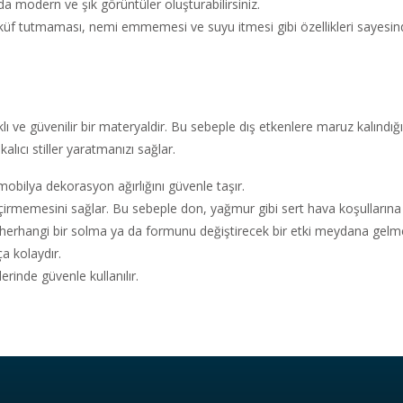
a modern ve şık görüntüler oluşturabilirsiniz.
f tutmaması, nemi emmemesi ve suyu itmesi gibi özellikleri sayesinde 
 ve güvenilir bir materyaldir. Bu sebeple dış etkenlere maruz kalındığın
lıcı stiller yaratmanızı sağlar.
mobilya dekorasyon ağırlığını güvenle taşır.
memesini sağlar. Bu sebeple don, yağmur gibi sert hava koşullarına d
herhangi bir solma ya da formunu değiştirecek bir etki meydana gelm
a kolaydır.
inde güvenle kullanılır.