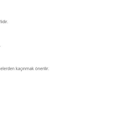
idir.
.
elerden kaçınmak önerilir.
.