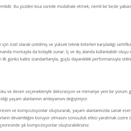
emlidir. Bu yüzden kısa sürede müdahale etmek, nemli bir bezle yaba
in özel olarak üretilmiş ve yüksek teknik kriterleri karşıladığı sertifik
nda montajda da kolaylık sunar. İç ve dış alanda kullanılabilir oluşu
k günkü kalite standartlarıyla, güçlü dayanıklılık performansıyla stiliniz
doku ve desen seçenekleriyle dekorasyon ve mimariye yeni bir yorum g
teliği yaşam alanlarının ambiyansını değiştiriyor.
esim ve kompozisyonlar oluşturarak, yaşam alanlarınızda sanat eseri ef
arın devamlılığını koruyor olmasını sonsuzluk etkisi yaratmak üzere değ
çevresinde şık kompozisyonlar oluşturabilirsiniz.