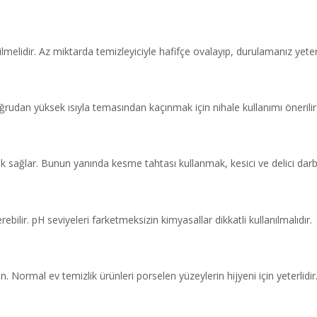
lmelidir. Az miktarda temizleyiciyle hafifçe ovalayıp, durulamanız yeterl
oğrudan yüksek ısıyla temasından kaçınmak için nihale kullanımı önerilir
uk sağlar. Bunun yanında kesme tahtası kullanmak, kesici ve delici darb
lir. pH seviyeleri farketmeksizin kimyasallar dikkatli kullanılmalıdır.
n. Normal ev temizlik ürünleri porselen yüzeylerin hijyeni için yeterlidir