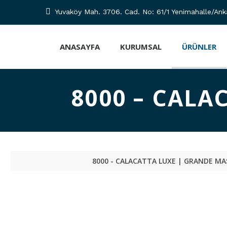
Yuvaköy Mah. 3706. Cad. No: 61/1 Yenimahalle/Ank
ANASAYFA
KURUMSAL
ÜRÜNLER
8000 – CAL
8000 - CALACATTA LUXE | GRANDE M