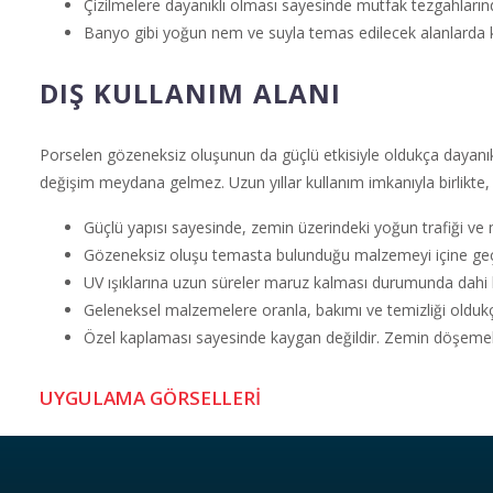
Çizilmelere dayanıklı olması sayesinde mutfak tezgahlarınd
Banyo gibi yoğun nem ve suyla temas edilecek alanlarda kü
DIŞ KULLANIM ALANI
Porselen gözeneksiz oluşunun da güçlü etkisiyle oldukça dayanıklı
değişim meydana gelmez. Uzun yıllar kullanım imkanıyla birlikte, ka
Güçlü yapısı sayesinde, zemin üzerindeki yoğun trafiği ve 
Gözeneksiz oluşu temasta bulunduğu malzemeyi içine geçir
UV ışıklarına uzun süreler maruz kalması durumunda dahi 
Geleneksel malzemelere oranla, bakımı ve temizliği oldukç
Özel kaplaması sayesinde kaygan değildir. Zemin döşemeler
UYGULAMA GÖRSELLERİ