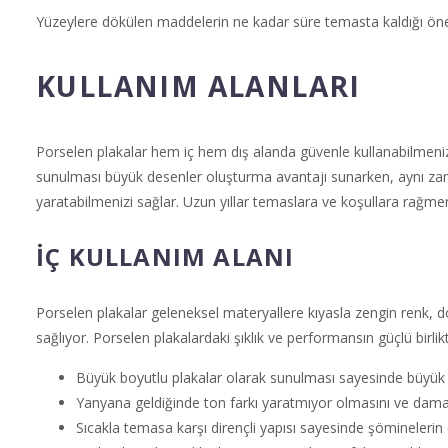
Yüzeylere dökülen maddelerin ne kadar süre temasta kaldığı ön
KULLANIM ALANLARI
Porselen plakalar hem iç hem dış alanda güvenle kullanabilmeniz iç
sunulması büyük desenler oluşturma avantajı sunarken, aynı zama
yaratabilmenizi sağlar. Uzun yıllar temaslara ve koşullara rağmen il
İÇ KULLANIM ALANI
Porselen plakalar geleneksel materyallere kıyasla zengin renk, 
sağlıyor. Porselen plakalardaki şıklık ve performansın güçlü birlik
Büyük boyutlu plakalar olarak sunulması sayesinde büyük r
Yanyana geldiğinde ton farkı yaratmıyor olmasını ve damarl
Sıcakla temasa karşı dirençli yapısı sayesinde şöminelerin 