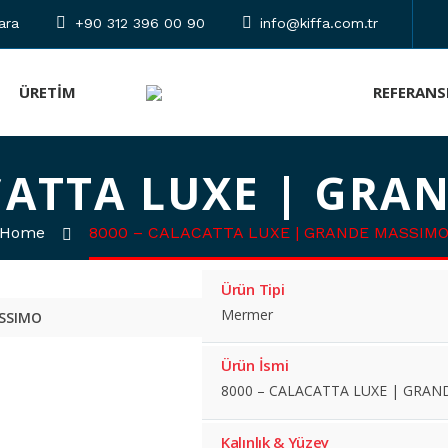
ara
+90 312 396 00 90
info@kiffa.com.tr
ÜRETIM
REFERANS
ACATTA LUXE | GRA
Home
8000 – CALACATTA LUXE | GRANDE MASSIM
Ürün Tipi
Mermer
ASSIMO
Ürün İsmi
8000 – CALACATTA LUXE | GRA
Kalınlık & Yüzey