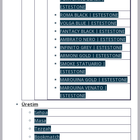
ESTESTONE
ROMA BLACK | ESTESTONE
VOLGA BLUE | ESTESTONE
FANTACY BLACK | ESTESTONE
AMBRATO NERO | ESTESTONE
INFINITO GREY | ESTESTONE
ARMONI GOLD | ESTESTONE
SMOKE STATUARIO |
ESTESTONE
MARQUINA GOLD | ESTESTONE
MARQUINA VENATO |
ESTESTONE
Üretim
Sehpa
Masa
Tezgah
Bookmatch