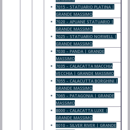
7015 – STATUARIO PLATINA |
GRANDE MASSIMO
7020 – APUANE STATUARIO |
GRANDE MASSIMO
7025 – STATUARIO NORWELL |
GRANDE MASSIMO
7030 – PANDA | GRANDE
MASSIMO
7035 – CALACATTA MACCHIA
VECCHIA | GRANDE MASSIMO
7055 – CALACUTTA BORGHINI |
GRANDE MASSIMO
7065 – PATAGONIA | GRANDE
MASSIMO
8000 – CALACATTA LUXE |
GRANDE MASSIMO
8010 – SILVER RIVER | GRANDE