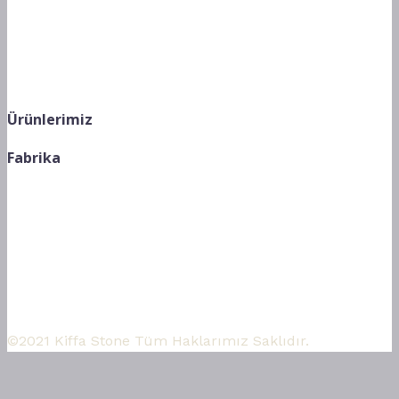
alanlarınızdaki konforu ve şıklığı artırmak için en
kaliteli ürünlerle sizlere hizmet vermekteyiz. Bizimle
ile iletişime geçerek bu eşsiz ürünleri evinize dahil
edin..
Ürünlerimiz
Fabrika
Adres: Yuvaköy Mahallesi 3708 Cad. No:20 M/N
Yenimahalle – Ankara
Telefon: +90 (312) 350 2050
Facebook
Twitter
Instagram
Telegram
Whatsapp
Youtube
©2021 Kiffa Stone Tüm Haklarımız Saklıdır.