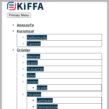
Primary Menu
Anasayfa
Kurumsal
Hakkımızda
Tanıtım
Ürünler
Mermer
Granit
Traverten
Onyx
Kuvars
Grado
Porselen
Laminam
Parmastone