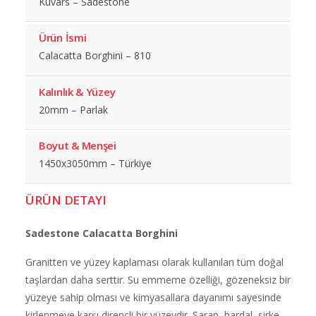
Kuvars – Sadestone
Ürün İsmi
Calacatta Borghini – 810
Kalınlık & Yüzey
20mm – Parlak
Boyut & Menşei
1450x3050mm – Türkiye
ÜRÜN DETAYI
Sadestone Calacatta Borghini
Granitten ve yüzey kaplaması olarak kullanılan tüm doğal
taşlardan daha serttir. Su emmeme özelliği, gözeneksiz bir
yüzeye sahip olması ve kimyasallara dayanımı sayesinde
kirlenmeye karşı dirençli bir yüzeydir. Şarap, hardal, sirke,