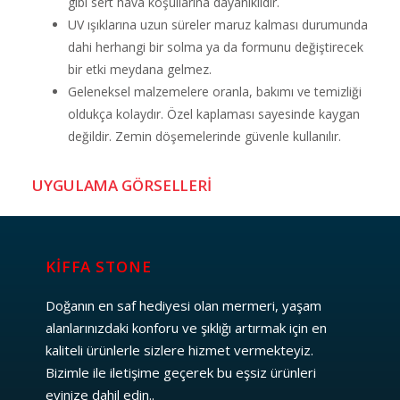
gibi sert hava koşullarına dayanıklıdır.
UV ışıklarına uzun süreler maruz kalması durumunda
dahi herhangi bir solma ya da formunu değiştirecek
bir etki meydana gelmez.
Geleneksel malzemelere oranla, bakımı ve temizliği
oldukça kolaydır. Özel kaplaması sayesinde kaygan
değildir. Zemin döşemelerinde güvenle kullanılır.
UYGULAMA GÖRSELLERİ
KİFFA STONE
Doğanın en saf hediyesi olan mermeri, yaşam
alanlarınızdaki konforu ve şıklığı artırmak için en
kaliteli ürünlerle sizlere hizmet vermekteyiz.
Bizimle ile iletişime geçerek bu eşsiz ürünleri
evinize dahil edin..